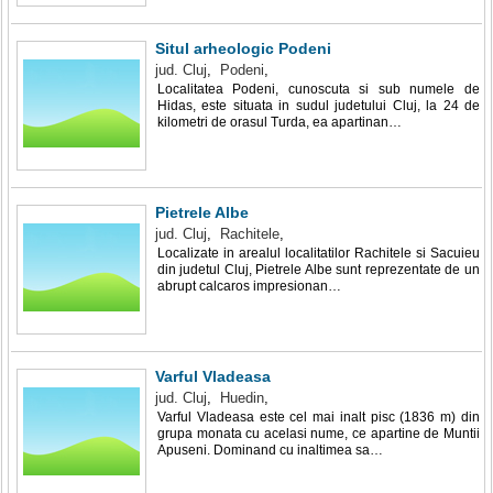
Situl arheologic Podeni
jud. Cluj
,
Podeni
,
Localitatea Podeni, cunoscuta si sub numele de
Hidas, este situata in sudul judetului Cluj, la 24 de
kilometri de orasul Turda, ea apartinan…
Pietrele Albe
jud. Cluj
,
Rachitele
,
Localizate in arealul localitatilor Rachitele si Sacuieu
din judetul Cluj, Pietrele Albe sunt reprezentate de un
abrupt calcaros impresionan…
Varful Vladeasa
jud. Cluj
,
Huedin
,
Varful Vladeasa este cel mai inalt pisc (1836 m) din
grupa monata cu acelasi nume, ce apartine de Muntii
Apuseni. Dominand cu inaltimea sa…