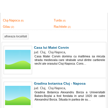
Cluj-Napoca
Turda
(6)
(4)
Gilau
Rachitele
(2)
(2)
afiseaza localitati
Casa lui Matei Corvin
jud. Cluj
,
Cluj-Napoca
,
Casa Matei Corvin domina cu inaltimea sa micuta
strada medievala care strabate unul dintre cartierele
vechi ale orasului Cluj-Napoca. Cons…
Gradina botanica Cluj - Napoca
jud. Cluj
,
Cluj-Napoca
,
Gradina Botanica Alexandru Borza a Universitatii
Babes-Boylai a fost fondata in anul 1920 de catre
Alexandrul Borza. Situata in partea de su…