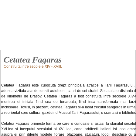
Cetatea Fagaras
Construita intre secolele XIV - XVIII.
Cetatea Fagaras este cuoscuta drept principala atractie a Tarii Fagarasului, 
adesea vizitata atat de turistii autohtoni, cat si de cei straini. Situata la o distanta 
de kilometrii de Brasov, Cetatea Fagaras a fost construita intre secolele XIV-X
menirea ei initiala fiind cea de fortareata, fiind insa transformata mai tarz
inchisoare. Totusi, in prezent, cetatea Fagaras si-a lasat trecutul sangeros in urma 
a reorientat spre cultura, gazduind Muzeul Tarii Fagarasului, o crama si o bibliotec
Cetatea Fagaras primeste forma pe care o cunoaste si astazi la sfarsitul secolul
XVI-lea si inceputul secolului al XVII-lea, cand arhitectii italieni isi lasa amp
asupra ei prin diferite modele florare, blazoane, stucaturi, loggii deschise cu a