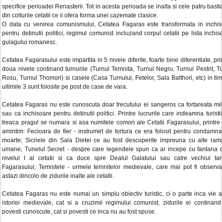
specifice perioadei Renasterii. Tot in acesta perioada se inalta si cele patru bast
din colturile cetatii ce ii ofera forma unei cazemate clasice.
O data cu venirea comunismului, Cetatea Fagaras este transformata in inchi
pentru detinutii politici, regimul comunist incluzand corpul cetatii pe lista inchiso
gulagului romanesc.
Cetatea Fagarasului este impartita in 5 nivele diferite, foarte bine diferentiate, pr
doua nivele continand turnurile (Turnul Temnita, Turnul Negru, Turnul Pestrit, T
Rosu, Turnul Thomori) si casele (Casa Turnului, Fetelor, Sala Balthori, etc) in ti
ultimile 3 sunt folosite pe post de case de vara.
Cetatea Fagaras nu este cunoscuta doar trecutului ei sangeros ca fortareata mil
sau ca inchisoare pentru detinutii politici. Printre lucrurile care indeamna turistii
treaca pragul se numara si asa numitele comori ale Cetatii Fagarasului, printre
amintim: Fecioara de fier - instrumet de tortura ce era folosit pentru condamnat
moarte; Sicriele din Sala Dietei ce au fost descoperite impreuna cu alte ram
umane; Tunelul Secret - despre care legendele spun ca ar incepe cu fantana 
nivelul I al cetatii si ca duce spre Dealul Galatului sau catre vechiul ta
Fagarasului; Temnitele - urmele temnitelor medievale, care mai pot fi observa
astazi dincolo de zidurile inalte ale cetatii.
Cetatea Fagaras nu este numai un simplu obiectiv turistic, ci o parte inca vie a
istoriei medievale, cat si a cruzimii regimului comunist, zidurile ei continand
povesti cunoscute, cat si povesti ce inca nu au fost spuse.